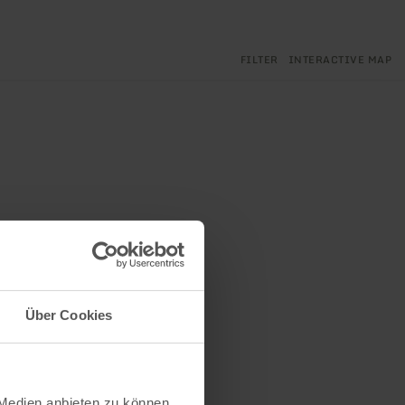
Zoo
in
FILTER
INTERACTIVE MAP
Zoo
out
Über Cookies
 Medien anbieten zu können