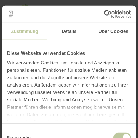
Loca
my
loca
Search location
Open filter
INTERACTIVE MAP
Zustimmung
Details
Über Cookies
Diese Webseite verwendet Cookies
Wir verwenden Cookies, um Inhalte und Anzeigen zu
personalisieren, Funktionen für soziale Medien anbieten
zu können und die Zugriffe auf unsere Website zu
analysieren. Außerdem geben wir Informationen zu Ihrer
Verwendung unserer Website an unsere Partner für
soziale Medien, Werbung und Analysen weiter. Unsere
Partner führen diese Informationen möglicherweise mit
weiteren Daten zusammen, die Sie ihnen bereitgestellt
haben oder die sie im Rahmen Ihrer Nutzung der Dienste
gesammelt haben.
Einwilligungsauswahl
Notwendig