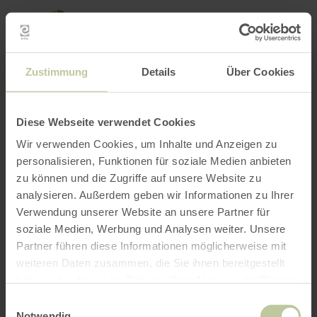
Loca
ma
posi
Rechercher un lieu
Ouvrir le filtre
CARTE INTERACTIVE
Zustimmung
Details
Über Cookies
Diese Webseite verwendet Cookies
Wir verwenden Cookies, um Inhalte und Anzeigen zu
personalisieren, Funktionen für soziale Medien anbieten
zu können und die Zugriffe auf unsere Website zu
analysieren. Außerdem geben wir Informationen zu Ihrer
Verwendung unserer Website an unsere Partner für
soziale Medien, Werbung und Analysen weiter. Unsere
Partner führen diese Informationen möglicherweise mit
weiteren Daten zusammen, die Sie ihnen bereitgestellt
haben oder die sie im Rahmen Ihrer Nutzung der Dienste
gesammelt haben.
Einwilligungsauswahl
Notwendig