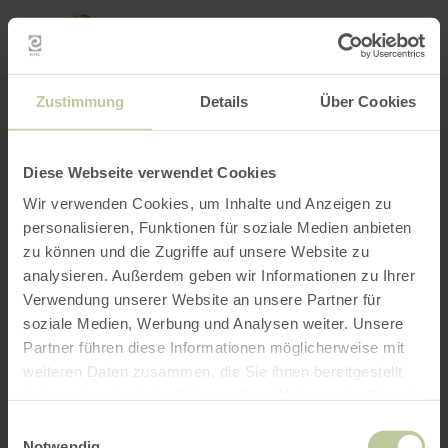
Loca
ma
posi
Rechercher un lieu
Ouvrir le filtre
CARTE INTERACTIVE
Zustimmung
Details
Über Cookies
Diese Webseite verwendet Cookies
Wir verwenden Cookies, um Inhalte und Anzeigen zu
personalisieren, Funktionen für soziale Medien anbieten
zu können und die Zugriffe auf unsere Website zu
analysieren. Außerdem geben wir Informationen zu Ihrer
Verwendung unserer Website an unsere Partner für
soziale Medien, Werbung und Analysen weiter. Unsere
Partner führen diese Informationen möglicherweise mit
weiteren Daten zusammen, die Sie ihnen bereitgestellt
haben oder die sie im Rahmen Ihrer Nutzung der Dienste
gesammelt haben.
Einwilligungsauswahl
Notwendig