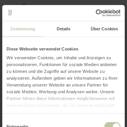
Mei
Stan
loka
Ort suchen
Filter öffnen
INTERAKTIVE KARTE
Zustimmung
Details
Über Cookies
Diese Webseite verwendet Cookies
Wir verwenden Cookies, um Inhalte und Anzeigen zu
personalisieren, Funktionen für soziale Medien anbieten
zu können und die Zugriffe auf unsere Website zu
analysieren. Außerdem geben wir Informationen zu Ihrer
Verwendung unserer Website an unsere Partner für
soziale Medien, Werbung und Analysen weiter. Unsere
Partner führen diese Informationen möglicherweise mit
weiteren Daten zusammen, die Sie ihnen bereitgestellt
haben oder die sie im Rahmen Ihrer Nutzung der Dienste
gesammelt haben.
Einwilligungsauswahl
Notwendig