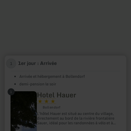
1er jour : Arrivée
1
Arrivée et hébergement à Bollendorf
demi-pension le soir
1
Hotel Hauer
en
savoir
plus
Bollendorf
sur
:
L'hôtel Hauer est situé au centre du village,
Hotel
directement au bord de la rivière frontalière
Hauer
Sauer, idéal pour les randonnées à vélo et à
pied. Sur demande, l'établissement peut vous