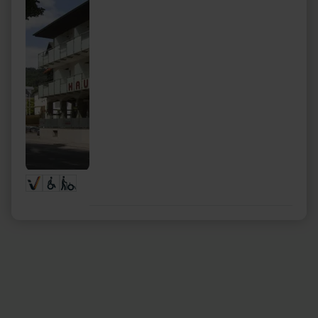
fournir un guide de randonnée. L'agréable
salle de restaurant, la terrasse et le restaurant
invitent à la détente. Une salle séparée est
disponible pour les petits groupes. Nous
sommes un hôte accueillant pour les motards
ADAC.Profiter - se sentir bien - envie de
nature ? Alors vous êtes à la bonne adresse à
l'hôtel Hauer.