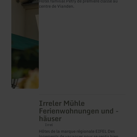
Hôtel familial Petry de première classe au
plus
centre de Vianden.
sur
:
Hotel-
Restaurant
Petry
Irreler Mühle
en
savoir
Ferienwohnungen und -
plus
häuser
sur
:
Irrel
Irreler
Hôtes de la marque régionale EIFEL Des
Mühle
logements de vacances pour se sentir bien
Ferienwohnungen