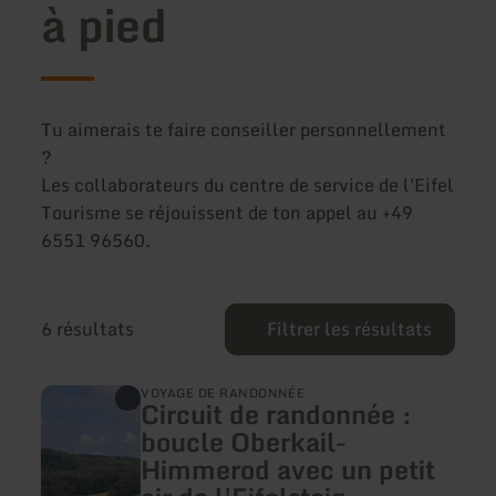
à pied
Tu aimerais te faire conseiller personnellement
?
Les collaborateurs du centre de service de l'Eifel
Tourisme se réjouissent de ton appel au +49
6551 96560.
6 résultats
Filtrer les résultats
en
VOYAGE DE RANDONNÉE
Circuit de randonnée :
savoir
plus
boucle Oberkail-
sur
Himmerod avec un petit
:
Circuit