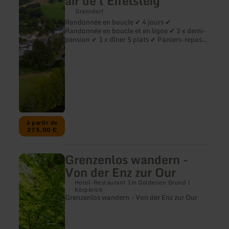
air de l'Eifelsteig
de
randonnée
Gransdorf
:
Randonnée en boucle ✔ 4 jours ✔
boucle
Randonnée en boucle et en ligne ✔ 2 x demi-
Oberkail-
pension ✔ 1 x dîner 5 plats ✔ Paniers-repas
Himmerod
✔ Carte de randonnée du Bitburger Land ✔
avec
Cadeau d'invité
un
petit
air
de
l'Eifelsteig
à partir de
275,00 €
Grenzenlos wandern -
en
savoir
Von der Enz zur Our
plus
sur
Hotel-Restaurant Im Goldenen Grund |
:
Körperich
Grenzenlos wandern - Von der Enz zur Our
Grenzenlos
wandern
-
Von