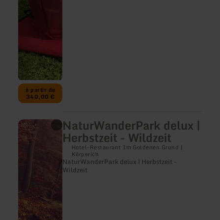
Geschmack
à partir de
340,00 €
NaturWanderPark delux |
en
savoir
Herbstzeit - Wildzeit
plus
sur
Hotel-Restaurant Im Goldenen Grund |
:
Körperich
NaturWanderPark delux | Herbstzeit -
NaturWanderPark
Wildzeit
delux
|
Herbstzeit
-
Wildzeit