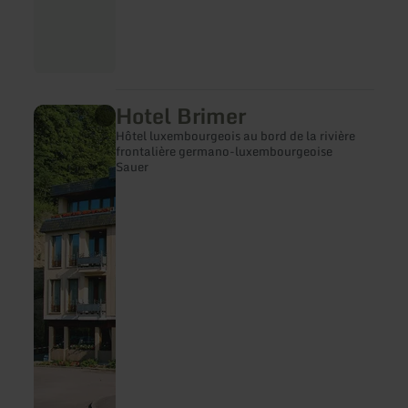
Hotel Brimer
en
savoir
Hôtel luxembourgeois au bord de la rivière
plus
frontalière germano-luxembourgeoise
sur
Sauer
:
Hotel
Brimer