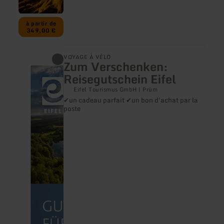
à partir de
349,00 €
en
VOYAGE À VÉLO
Zum Verschenken:
savoir
plus
Reisegutschein Eifel
sur
:
Eifel Tourismus GmbH | Prüm
Zum
✔un cadeau parfait ✔un bon d'achat par la
Verschenken:
poste
Reisegutschein
Eifel