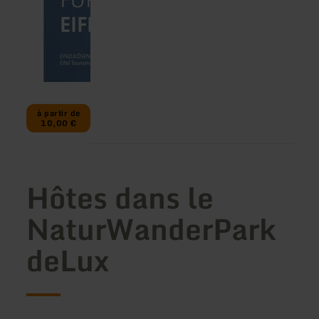
à partir de
10,00 €
Hôtes dans le
NaturWanderPark
deLux