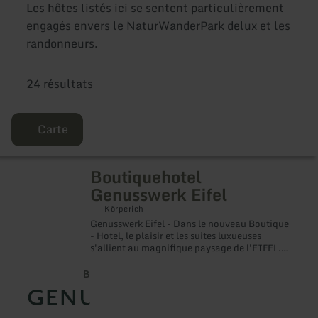
Les hôtes listés ici se sentent particulièrement
engagés envers le NaturWanderPark delux et les
randonneurs.
24 résultats
Carte
Boutiquehotel
en
savoir
Genusswerk Eifel
plus
sur
Körperich
:
Genusswerk Eifel - Dans le nouveau Boutique
Boutiquehotel
- Hotel, le plaisir et les suites luxueuses
Genusswerk
s'allient au magnifique paysage de l'EIFEL.
Eifel
Notre petit hôtel porte à juste titre le nom de
Genusswerk : il est situé au calme au cœur de
la nature de la vallée de la Gay, à une petite
distance de marche de la ville
luxembourgeoise de Vianden et de son