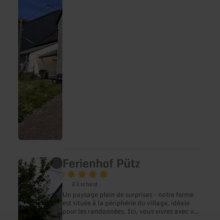
Ferienhaus
Badem
Ferienhof Pütz
en
savoir
F
plus
Eilscheid
sur
:
Un paysage plein de surprises - notre ferme
Ferienhof
est située à la périphérie du village, idéale
Pütz
pour les randonnées. Ici, vous vivrez avec vos
enfants le cycle de l'année et de la vie.