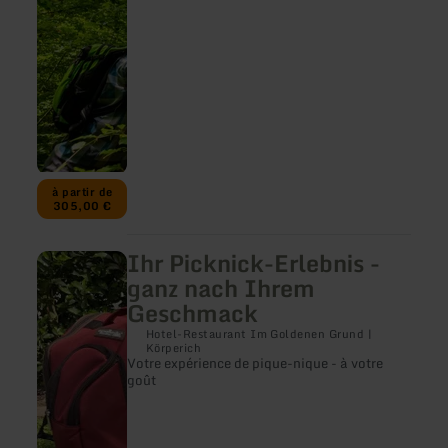
der
Enz
zur
Our
à partir de
305,00 €
Ihr Picknick-Erlebnis -
en
savoir
ganz nach Ihrem
plus
Geschmack
sur
:
Hotel-Restaurant Im Goldenen Grund |
Ihr
Körperich
Picknick-
Votre expérience de pique-nique - à votre
Erlebnis
goût
-
ganz
nach
Ihrem