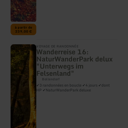
à partir de
239,00 €
en
VOYAGE DE RANDONNÉE
Wanderreise 16:
savoir
plus
NaturWanderPark delux
sur
"Unterwegs im
:
Wanderreise
Felsenland"
16:
NaturWanderPark
Bollendorf
delux
✔3 randonnées en boucle ✔4 jours ✔dont
"Unterwegs
HP ✔NaturWanderPark deluxe
im
Felsenland"