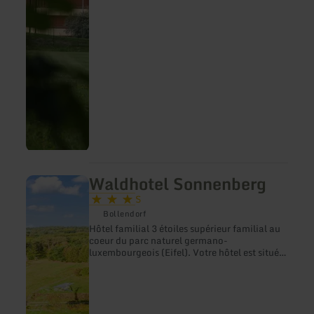
Bitburg
Waldhotel Sonnenberg
en
savoir
S
plus
Bollendorf
sur
:
Hôtel familial 3 étoiles supérieur familial au
Waldhotel
coeur du parc naturel germano-
Sonnenberg
luxembourgeois (Eifel). Votre hôtel est situé
dans un endroit absolument calme, orienté
plein sud avec une vue panoramique sur la
vallée de la Sauer et la Suisse
luxembourgeoise, au point de départ des plus
beaux sentiers de randonnée (Felsenweg 2)