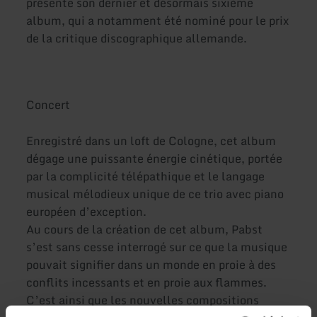
présente son dernier et désormais sixième
album, qui a notamment été nominé pour le prix
de la critique discographique allemande.
Concert
Enregistré dans un loft de Cologne, cet album
dégage une puissante énergie cinétique, portée
par la complicité télépathique et le langage
musical mélodieux unique de ce trio avec piano
européen d’exception.
Au cours de la création de cet album, Pabst
s’est sans cesse interrogé sur ce que la musique
pouvait signifier dans un monde en proie à des
conflits incessants et en proie aux flammes.
C’est ainsi que les nouvelles compositions