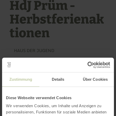
HdJ Prüm -
Herbstferienak
tionen
HAUS DER JUGEND
05/10/2026
Weitere Termine
Zustimmung
Details
Über Cookies
08:30
Diese Webseite verwendet Cookies
Offre de vacances variée pour les enfants.
Wir verwenden Cookies, um Inhalte und Anzeigen zu
personalisieren, Funktionen für soziale Medien anbieten