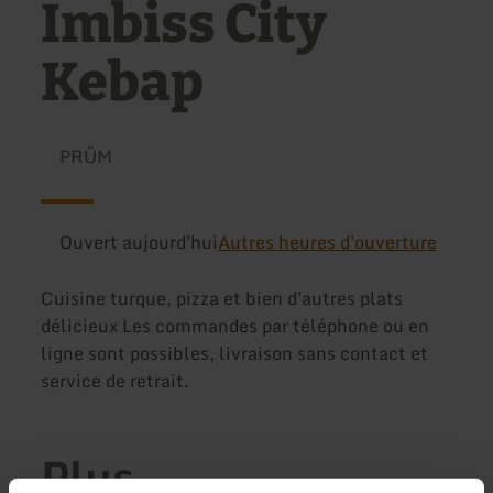
Imbiss City
Kebap
PRÜM
Ouvert aujourd'hui
Autres heures d'ouverture
Cuisine turque, pizza et bien d'autres plats
délicieux Les commandes par téléphone ou en
ligne sont possibles, livraison sans contact et
service de retrait.
Plus