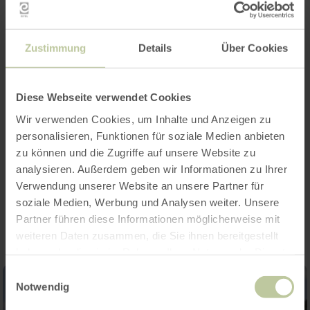
d'informations
Zustimmung
Details
Über Cookies
Heures d'ouverture
Diese Webseite verwendet Cookies
Wir verwenden Cookies, um Inhalte und Anzeigen zu
Catégories
personalisieren, Funktionen für soziale Medien anbieten
zu können und die Zugriffe auf unsere Website zu
analysieren. Außerdem geben wir Informationen zu Ihrer
Impressions
Verwendung unserer Website an unsere Partner für
soziale Medien, Werbung und Analysen weiter. Unsere
Partner führen diese Informationen möglicherweise mit
weiteren Daten zusammen, die Sie ihnen bereitgestellt
haben oder die sie im Rahmen Ihrer Nutzung der Dienste
gesammelt haben.
Einwilligungsauswahl
Notwendig