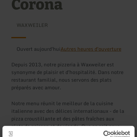
Corona
WAXWEILER
Ouvert aujourd'hui
Autres heures d'ouverture
Depuis 2013, notre pizzeria à Waxweiler est
synonyme de plaisir et d'hospitalité. Dans notre
restaurant familial, nous servons des plats
préparés avec amour.
Notre menu réunit le meilleur de la cuisine
italienne avec des délices internationaux - de la
pizza croustillante et des pâtes fraîches aux
plats de poisson et de viande. Que ce soit pour
une soirée détendue entre amis ou un repas de