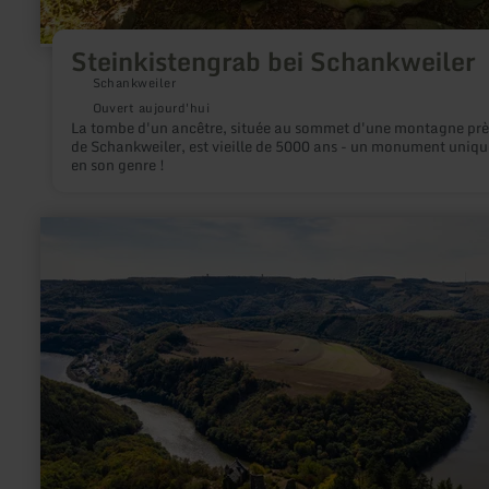
Steinkistengrab bei Schankweiler
Schankweiler
Ouvert aujourd'hui
La tombe d'un ancêtre, située au sommet d'une montagne prè
de Schankweiler, est vieille de 5000 ans - un monument uniqu
en son genre !
en
savoir
plus
sur
:
Ruines
du
château
de
Falkenstein