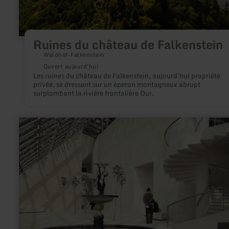
Ruines du château de Falkenstein
Waldhof-Falkenstein
Ouvert aujourd'hui
Les ruines du château de Falkenstein, aujourd'hui propriété
privée, se dressent sur un éperon montagneux abrupt
surplombant la rivière frontalière Our.
en
savoir
plus
sur
:
Musée
Mudam