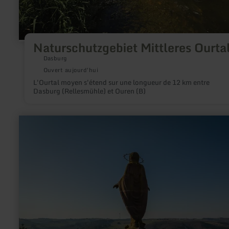
Naturschutzgebiet Mittleres Ourta
Dasburg
Ouvert aujourd'hui
L'Ourtal moyen s'étend sur une longueur de 12 km entre
Dasburg (Rellesmühle) et Ouren (B)
en
savoir
plus
sur
:
Mariensäule
Waxweiler