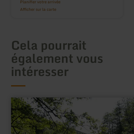
Planifier votre arrivée
Afficher sur la carte
Cela pourrait
également vous
intéresser
en
savoir
plus
sur
:
Angeln
in
der