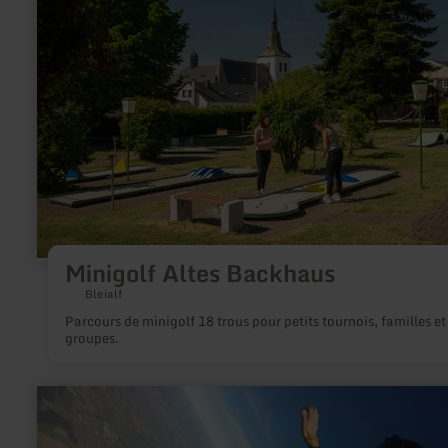
:
Minigolf
Altes
Backhaus
Minigolf Altes Backhaus
Bleialf
Parcours de minigolf 18 trous pour petits tournois, familles et
groupes.
en
savoir
plus
sur