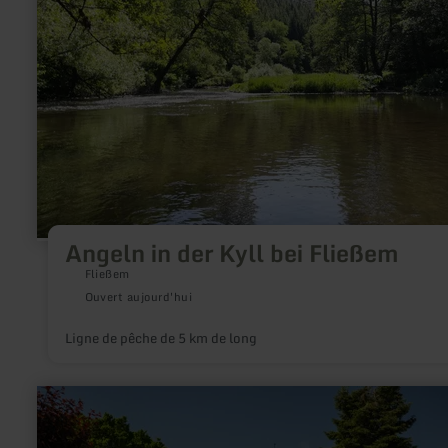
Kyll
bei
Fließem
Angeln in der Kyll bei Fließem
Fließem
Ouvert aujourd'hui
Ligne de pêche de 5 km de long
en
savoir
plus
sur