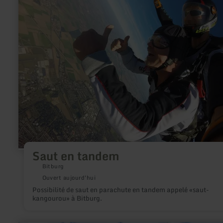
:
Saut
en
tandem
Saut en tandem
Bitburg
Ouvert aujourd'hui
Possibilité de saut en parachute en tandem appelé «saut-
kangourou» à Bitburg.