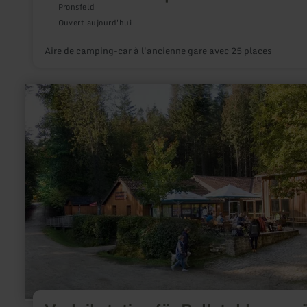
Pronsfeld
Ouvert aujourd'hui
Aire de camping-car à l'ancienne gare avec 25 places
en
savoir
plus
sur
:
Verleihstation
für
Rollstuhlzuggeräte
im
Naturparkzentrum
Teufelsschlucht