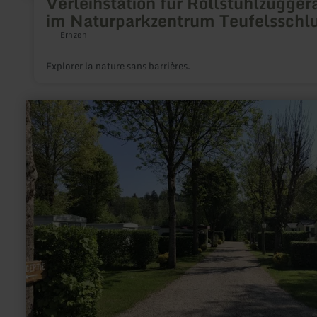
Verleihstation für Rollstuhlzugger
im Naturparkzentrum Teufelsschl
Ernzen
Explorer la nature sans barrières.
en
savoir
plus
sur
:
Ferienpark
Eifellux