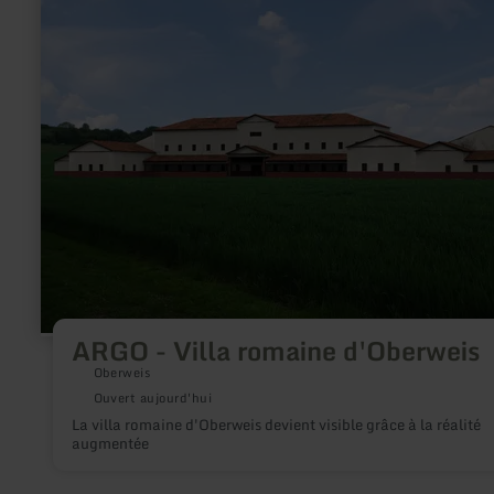
savoir
plus
sur
:
ARGO
-
Villa
romaine
d'Oberweis
ARGO - Villa romaine d'Oberweis
Oberweis
Ouvert aujourd'hui
La villa romaine d'Oberweis devient visible grâce à la réalité
augmentée