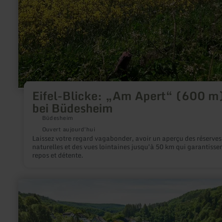
Eifel-Blicke: „Am Apert“ (600 m
bei Büdesheim
Büdesheim
Ouvert aujourd'hui
Laissez votre regard vagabonder, avoir un aperçu des réserves
naturelles et des vues lointaines jusqu'à 50 km qui garantisse
repos et détente.
en
savoir
plus
sur
:
Beilsturm