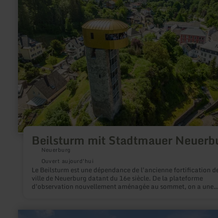
mit
Stadtmauer
Neuerburg
Beilsturm mit Stadtmauer Neuerb
Neuerburg
Ouvert aujourd'hui
Le Beilsturm est une dépendance de l'ancienne fortification de
ville de Neuerburg datant du 16e siècle. De la plateforme
d'observation nouvellement aménagée au sommet, on a une
magnifique vue sur la Neuerburg médiévale.
en