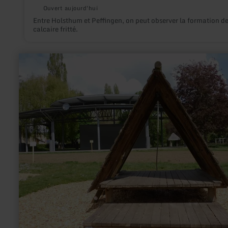
Ouvert aujourd'hui
Entre Holsthum et Peffingen, on peut observer la formation d
calcaire fritté.
en
savoir
plus
sur
:
Aire
de
jeux
Rosport