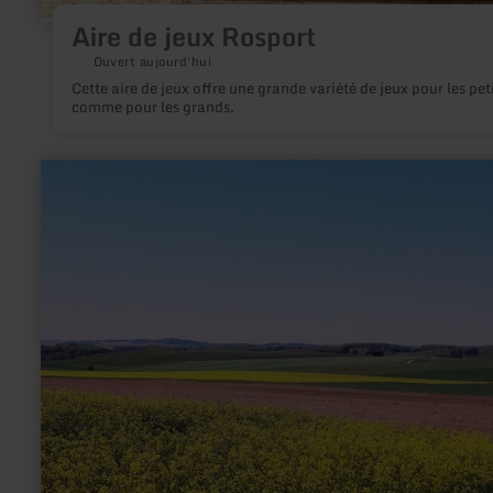
Aire de jeux Rosport
Ouvert aujourd'hui
Cette aire de jeux offre une grande variété de jeux pour les pet
comme pour les grands.
en
savoir
plus
sur
:
Eifel-
Blicke:
„Am
Apert“
(600
m)
bei
Büdesheim