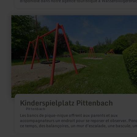
disponible dans notre agence touristique à Wasserbilligerbrüc
pêche est fermée : - dans la Moselle et la Sûre du 01.03 au 14
inclus - dans l´Our du 01.01 au 31.03 inclus
en
savoir
plus
sur
:
Kinderspielplatz
Pittenbach
Kinderspielplatz Pittenbach
Pittenbach
Les bancs de pique-nique offrent aux parents et aux
accompagnateurs un endroit pour se reposer et observer. Pen
ce temps, des balançoires, un mur d'escalade, une bascule, u
toboggan et un tunnel sur une grande surface gazonnée invite
les enfants à jouer et à s'amuser.