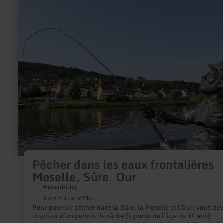
en
savoir
plus
sur
:
Pêcher
dans
les
eaux
frontalières
Moselle,
Sûre,
Our
Pêcher dans les eaux frontalières
Moselle, Sûre, Our
Wasserbillig
Ouvert aujourd'hui
Pour pouvoir pêcher dans la Sûre, la Moselle et l´Our, vous de
disposer d´un permis de pêche (à partir de l´âge de 14 ans)