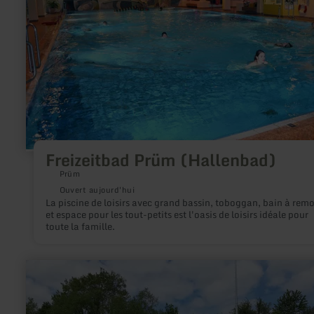
(Hallenbad)
Freizeitbad Prüm (Hallenbad)
Prüm
Ouvert aujourd'hui
La piscine de loisirs avec grand bassin, toboggan, bain à rem
et espace pour les tout-petits est l'oasis de loisirs idéale pour
toute la famille.
en
savoir
plus
sur
: