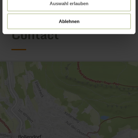
Ouvrir la galerie
Auswahl erlauben
Ablehnen
Contact