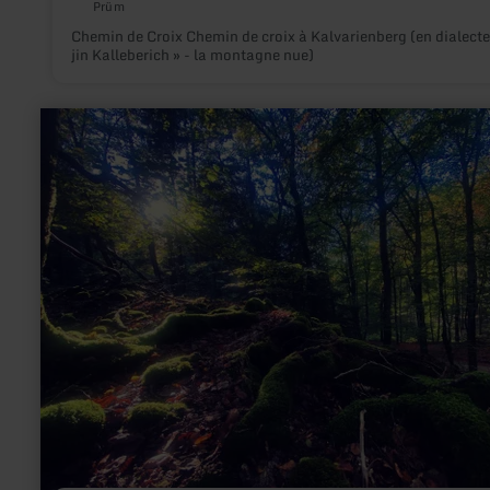
Prüm
Chemin de Croix Chemin de croix à Kalvarienberg (en dialecte
jin Kalleberich » - la montagne nue)
en
savoir
plus
sur
:
Wikingerburg