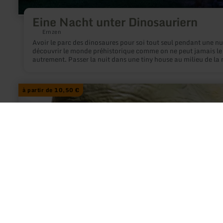
Eine Nacht unter Dinosauriern
Ernzen
Avoir le parc des dinosaures pour soi tout seul pendant une nui
découvrir le monde préhistorique comme on ne peut jamais le 
autrement. Passer la nuit dans une tiny house au milieu de la 
: C'est possible - pour une nuit d'aventure exclusive au Dinop
dans une mini-cabane de Werkhaus destinature !
à partir de 10,50 €