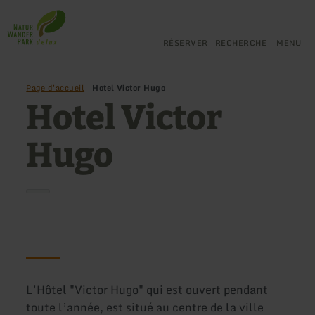
Retour
Aller au contenu principal
Aller à la recherche
Aller à la navigation principa
Aller au pied de page
à
la
RÉSERVER
RECHERCHE
MENU
page
d'accueil
Page d'accueil
Hotel Victor Hugo
Hotel Victor
Hugo
L’Hôtel "Victor Hugo" qui est ouvert pendant
toute l’année, est situé au centre de la ville