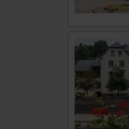
meer
informatie
over:
Hotel
Victor
Hugo