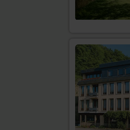
meer
informatie
over:
Hotel
Brimer