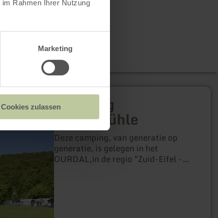
ie im Rahmen Ihrer Nutzung
Marketing
Camping
Cookies zulassen
Tintesmühle
Deze camping, van generatie op
generatie, is gelegen in het
OURDAL,in de regio "Zuid-Eifel -
Ardennen", midden het Duits-
Luxemburgs natuurpark.