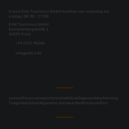
U kunt Eifel Tourismus GmbH bereiken van maandag tot
vrijdag: 08:30 - 17:00
Eifel Tourismus GmbH
Kalvarienbergstraße 1
54595 Prüm
+49 6551 96560
info@eifel.info
Facebook
Instagram
Pinterest
YouTube
contact
Financieringsinformatie
Afdruk
Gegevensbescherming
Toegankelijkheid
Algemene voorwaarden
Brochures
Pers