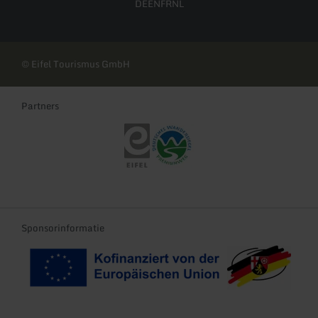
DE
EN
FR
NL
© Eifel Tourismus GmbH
Partners
Eifel Tourismus
Deutsches Wandersiegel
Sponsorinformatie
Ko-Finanziert von der EU
Landeswappen Rhei