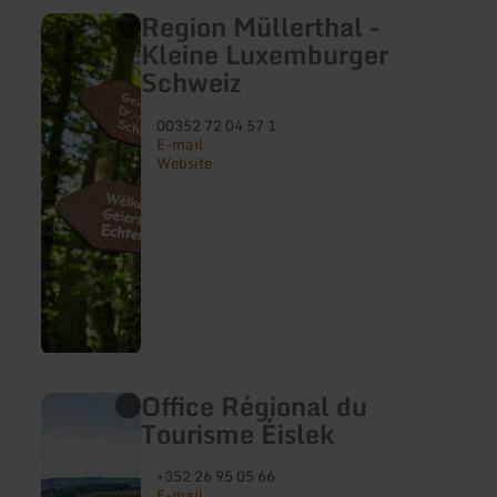
Region Müllerthal -
Kleine Luxemburger
Schweiz
00352 72 04 57 1
E-mail
Website
Office Régional du
Tourisme Éislek
+352 26 95 05 66
E-mail