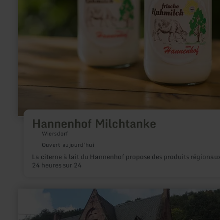
Hannenhof Milchtanke
Wiersdorf
Ouvert aujourd'hui
La citerne à lait du Hannenhof propose des produits régionau
24 heures sur 24
en
savoir
plus
sur