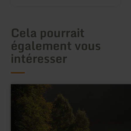
Cela pourrait
également vous
intéresser
en
savoir
plus
sur
:
Nat'Our
Route
6
-
Kammerwald