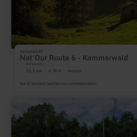
RANDONNÉE
Nat'Our Route 6 - Kammerwald
Körperich
15,1 km
4:30 h
moyen
Distance
Durée
Difficulté
:
:
:
Sur d’anciens sentiers de contrebandiers
en
savoir
plus
sur
:
Parc
d'amusement