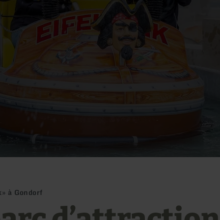
k» à Gondorf
arc d’attraction