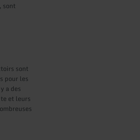
, sont
toirs sont
es pour les
 y a des
te et leurs
 nombreuses