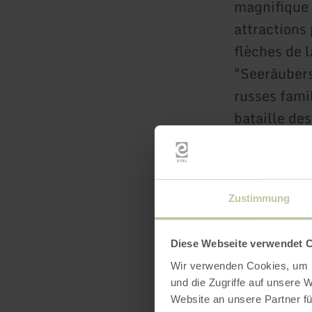
magnifique 
attractions
flèches de 
"Seeräubers
russes famil
bataille de
pour les enf
aussi : dès 
mini-circuit
Zustimmung
permet aux 
avec Kasper
Diese Webseite verwendet 
Wir verwenden Cookies, um I
Dans des en
und die Zugriffe auf unsere 
chevreuils,
Website an unsere Partner fü