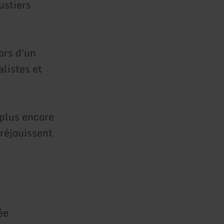
ustiers
ors d'un
listes et
 plus encore
 réjouissent
ée