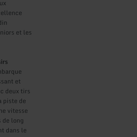
aux
cellence
din
niors et les
irs
embarque
ssant et
c deux tirs
a piste de
ne vitesse
s de long
nt dans le