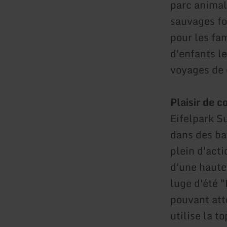
parc animal
sauvages fon
pour les fam
d'enfants l
voyages de 
Plaisir de c
Eifelpark Su
dans des ba
plein d'acti
d'une haute
luge d'été "
pouvant att
utilise la t