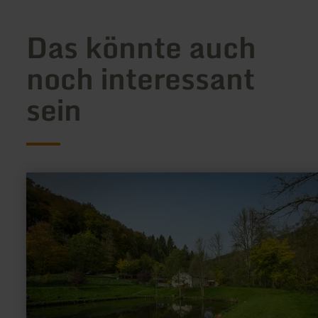
Das könnte auch
noch interessant
sein
mehr
erfahren
zu:
Angelweiher
in
Fließem