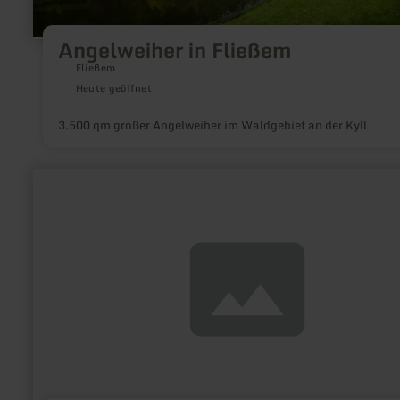
Angelweiher in Fließem
Fließem
Heute geöffnet
3.500 qm großer Angelweiher im Waldgebiet an der Kyll
mehr
erfahren
zu:
Tennis
Club
Prüm