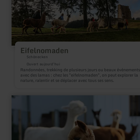
Eifelnomaden
Schönecken
Ouvert aujourd'hui
Randonnées, trekking de plusieurs jours ou beaux événements
avec des lamas : chez les "eifelnomaden", on peut explorer la
nature, ralentir et se déplacer avec tous ses sens.
en
savoir
plus
sur
:
Hocheifel
Alpakas