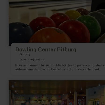
Bowling Center Bitburg
Bitburg
Ouvert aujourd'hui
Pour un moment de jeu inoubliable, les 10 pistes complèteme
automatisés du Bowling Center de Bitburg vous attendent.
en
savoir
plus
sur
:
Freizeitbad
Prüm