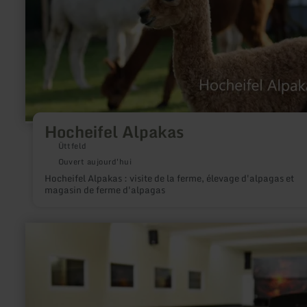
Hocheifel Alpakas
Üttfeld
Ouvert aujourd'hui
Hocheifel Alpakas : visite de la ferme, élevage d'alpagas et
magasin de ferme d'alpagas
en
savoir
plus
sur
:
Bowling
Center
Bitburg