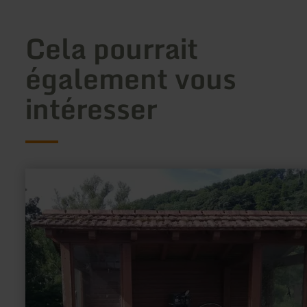
Cela pourrait
également vous
intéresser
en
savoir
plus
sur
:
Rad-
Reparaturstation
Wintersdorf