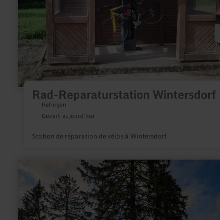
Rad-Reparaturstation Wintersdorf
Ralingen
Ouvert aujourd'hui
Station de réparation de vélos à Wintersdorf
en
savoir
plus
sur
:
Eifelnomaden