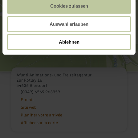
Cookies zulassen
Auswahl erlauben
Ablehnen
Afunti Animations- und Freizeitagentur
Zur Rotlay 16
54636 Biersdorf
(0049) 6569 963959
E-mail
Site web
Planifier votre arrivée
Afficher sur la carte