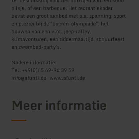
ter beschikking voor het nuttigen van een koud
pilsje, of een barbeque. Het recreatiekader
bevat een groot aanbod met o.a. spanning, sport
en plezier bij de "boeren-olympiade", het
bouwen van een vlot, jeep-ralley,
klimavonturen, een riddermaaltijd, schuurfeest
en zwembad-party´s.
Nadere informatie:
Tel. +49(0)65 69-96 39 59
info@afunti.de · www.afunti.de
Meer informatie