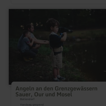
meer
informatie
over:
Angeln
an
den
Grenzgewässern
Sauer,
Our
und
Mosel
Angeln an den Grenzgewässern
Sauer, Our und Mosel
Bollendorf
Vandaag geopend