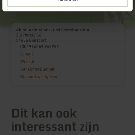
Afunti Animations- und Freizeitagentur
Zur Rotlay 16
54636 Biersdorf
(0049) 6569 963959
E-mail
Website
Aankomst plannen
Op kaart weergeven
Dit kan ook
interessant zijn