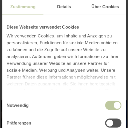
plaats in het directe stadsgebied, maar rond het
Zustimmung
Details
Über Cookies
vliegveld - buitengebied - van de sportschool
Bitburg.
Loopparcoursen voor kinderen, wandelparcours,
Diese Webseite verwendet Cookies
1 km en 5 km lopen 10 km hoofdloop
Wir verwenden Cookies, um Inhalte und Anzeigen zu
Meer informatie is beschikbaar op
personalisieren, Funktionen für soziale Medien anbieten
www.stadtlauf-bitburg.de.
zu können und die Zugriffe auf unsere Website zu
analysieren. Außerdem geben wir Informationen zu Ihrer
Verwendung unserer Website an unsere Partner für
Impressies
soziale Medien, Werbung und Analysen weiter. Unsere
Partner führen diese Informationen möglicherweise mit
weiteren Daten zusammen, die Sie ihnen bereitgestellt
haben oder die sie im Rahmen Ihrer Nutzung der Dienste
gesammelt haben.
Einwilligungsauswahl
Notwendig
Präferenzen