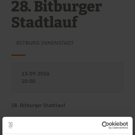
28. Bitburger
Stadtlauf
BITBURG INNENSTADT
13-09-2026
10:00
28. Bitburger Stadtlauf
De stadsloop vindt dit jaar vanwege de
bouwwerkzaamheden in de Kölner Straße niet