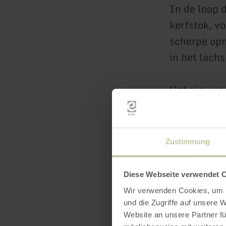
In de loop 
kerfstok, v
scherpe opm
in het lach
Het nieuwe 
onderhoude
garandeert 
dagelijks le
Zustimmung
Diese Webseite verwendet 
Deur open: 
Wir verwenden Cookies, um I
und die Zugriffe auf unsere 
Website an unsere Partner fü
Tickets via