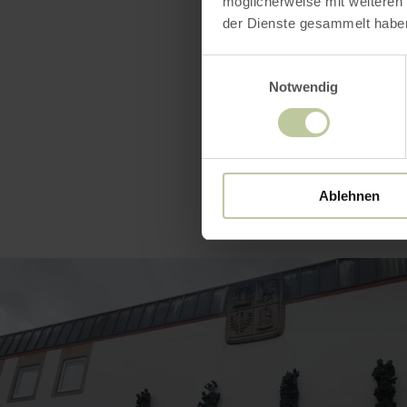
möglicherweise mit weiteren
Toeristenin
der Dienste gesammelt habe
06561 94340
Einwilligungsauswahl
Notwendig
Ablehnen