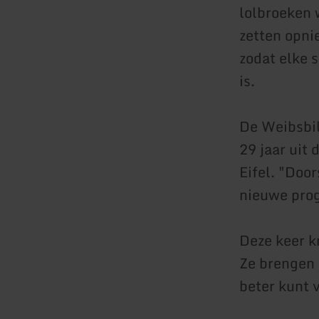
lolbroeken 
zetten opni
zodat elke 
is.
De Weibsbil
29 jaar uit
Eifel. "Doo
nieuwe pro
Deze keer k
Ze brengen 
beter kunt 