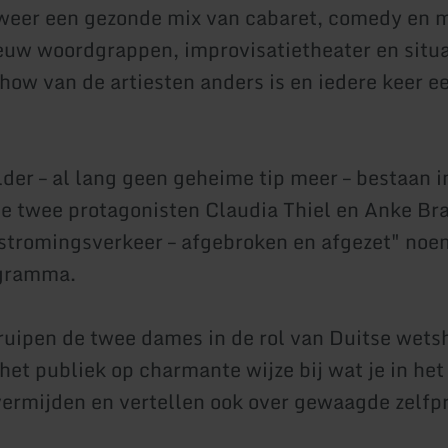
weer een gezonde mix van cabaret, comedy en m
euw woordgrappen, improvisatietheater en situa
show van de artiesten anders is en iedere keer e
der – al lang geen geheime tip meer – bestaan i
 de twee protagonisten Claudia Thiel en Anke Br
rstromingsverkeer – afgebroken en afgezet" noe
gramma.
ruipen de twee dames in de rol van Duitse wet
het publiek op charmante wijze bij wat je in het
vermijden en vertellen ook over gewaagde zelfp