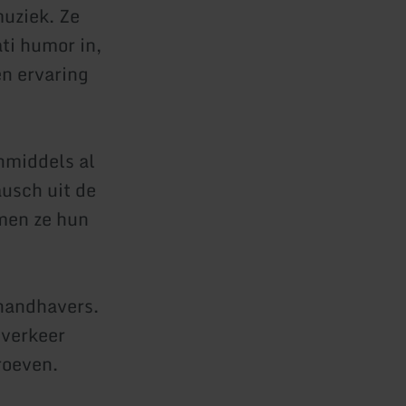
uziek. Ze
ti humor in,
en ervaring
nmiddels al
ausch uit de
men ze hun
shandhavers.
 verkeer
roeven.