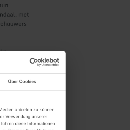
 hun
andaal, met
eschouwers
jke
d en
ende
Über Cookies
 Medien anbieten zu können
hrer Verwendung unserer
 führen diese Informationen
 de