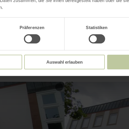
 Daten zusammen, die Sie ihnen bereitgestellt haben oder die s
formatie Bitburger Land, Römermauer 4, Bitburg
n.
, Email: info@eifel-direkt.de
Präferenzen
Statistiken
Impressies
Auswahl erlauben