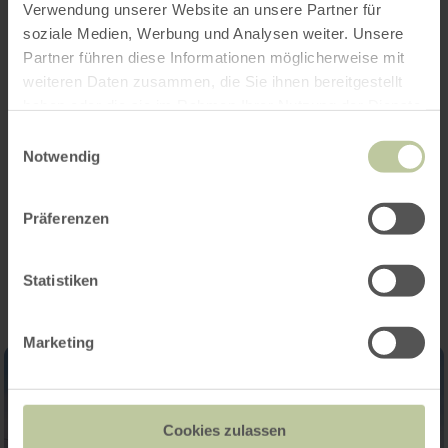
Openingstijden
Verwendung unserer Website an unsere Partner für
soziale Medien, Werbung und Analysen weiter. Unsere
Kenmerken / bijzonderheden
Partner führen diese Informationen möglicherweise mit
weiteren Daten zusammen, die Sie ihnen bereitgestellt
Categorieën
haben oder die sie im Rahmen Ihrer Nutzung der Dienste
gesammelt haben.
Einwilligungsauswahl
Aantal zitplaatsen
Notwendig
Präferenzen
Impressies
Statistiken
Marketing
Cookies zulassen