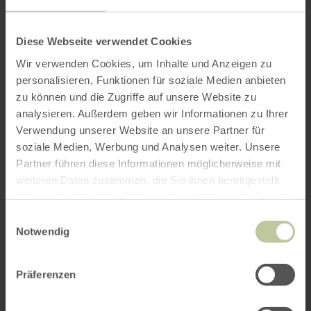
Meer informatie
Diese Webseite verwendet Cookies
Wir verwenden Cookies, um Inhalte und Anzeigen zu
personalisieren, Funktionen für soziale Medien anbieten
zu können und die Zugriffe auf unsere Website zu
Openingstijden
analysieren. Außerdem geben wir Informationen zu Ihrer
Verwendung unserer Website an unsere Partner für
Kenmerken / bijzonderheden
soziale Medien, Werbung und Analysen weiter. Unsere
Partner führen diese Informationen möglicherweise mit
Categorieën
weiteren Daten zusammen, die Sie ihnen bereitgestellt
haben oder die sie im Rahmen Ihrer Nutzung der Dienste
gesammelt haben.
Einwilligungsauswahl
Notwendig
Impressies
Präferenzen