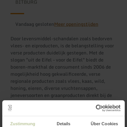
BITBURG
Vandaag gesloten
Meer openingstijden
Door levensmiddel-schandalen zoals bedorven
vlees- en eiproducten, is de belangstelling voor
verse producten duidelijk gestegen. Met de
slogan "uit de Eifel – voor de Eifel" biedt de
boeren-markthal de consument sinds 2006 de
mogelijkheid hoog gekwalificeerde, verse
regionale producten zoals vlees, kaas, wild,
honing, eieren, diverse vruchtensappen,
jeneversoorten en graanproducten direkt bij de
producent in te kopen. De hal bevindt zich op
het terrein naast de "Kreissparkasse" tussen de
"Trierer Straße" en het "Bedaplein".
Zustimmung
Details
Über Cookies