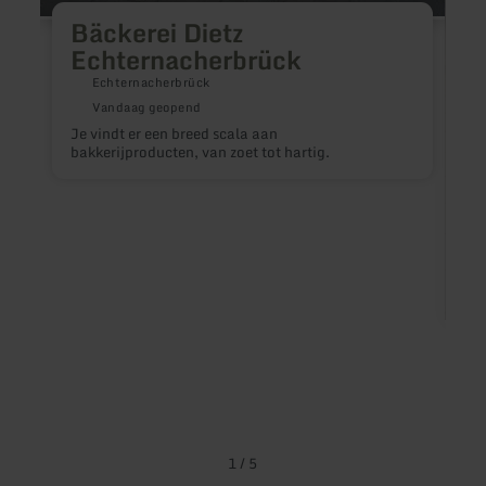
Bäckerei Dietz
Echternacherbrück
Echternacherbrück
Vandaag geopend
Je vindt er een breed scala aan
bakkerijproducten, van zoet tot hartig.
I
m
1
/
5