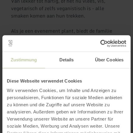
Van lekker tot hartig, of het nu vlees, vis,
vegetarisch of zelfs veganistisch is - alle
smaken komen aan hun trekken.
Als je een evenement plant, biedt de familie
Gödert zalen voor maximaal 80 personen, en als
je het thuis wilt vieren, staan de professionals
klaar met hun cateringservice.
Zustimmung
Details
Über Cookies
Meer informatie
Diese Webseite verwendet Cookies
Wir verwenden Cookies, um Inhalte und Anzeigen zu
personalisieren, Funktionen für soziale Medien anbieten
zu können und die Zugriffe auf unsere Website zu
Openingstijden
analysieren. Außerdem geben wir Informationen zu Ihrer
Verwendung unserer Website an unsere Partner für
Kenmerken / bijzonderheden
soziale Medien, Werbung und Analysen weiter. Unsere
Partner führen diese Informationen möglicherweise mit