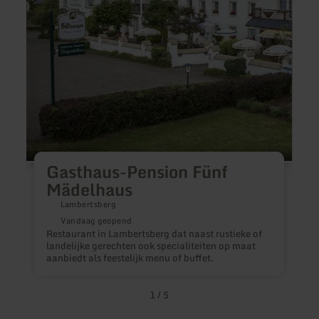
W
Gasthaus-Pension Fünf
r
Mädelhaus
h
s
Lambertsberg
Vandaag geopend
Restaurant in Lambertsberg dat naast rustieke of
landelijke gerechten ook specialiteiten op maat
aanbiedt als feestelijk menu of buffet.
1
/
5