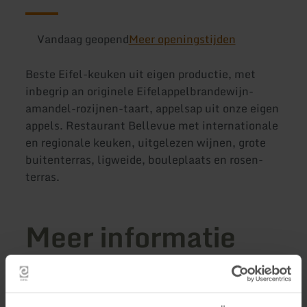
Vandaag geopend
Meer openingstijden
Beste Eifel-keuken uit eigen productie, met
inbegrip an originele Eifelappelbrandewijn-
amandel-rozijnen-taart, appelsap uit onze eigen
appels. Restaurant Bellevue met internationale
en regionale keuken, uitgelezen wijnen, grote
buitenterras, ligweide, bouleplaats en rosen-
terras.
Meer informatie