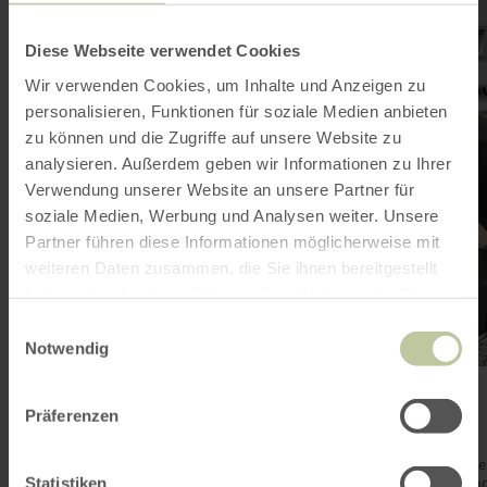
informatie
over:
De
Diese Webseite verwendet Cookies
paardenmarkt,
Bitburg
Wir verwenden Cookies, um Inhalte und Anzeigen zu
personalisieren, Funktionen für soziale Medien anbieten
zu können und die Zugriffe auf unsere Website zu
analysieren. Außerdem geben wir Informationen zu Ihrer
Verwendung unserer Website an unsere Partner für
soziale Medien, Werbung und Analysen weiter. Unsere
Partner führen diese Informationen möglicherweise mit
weiteren Daten zusammen, die Sie ihnen bereitgestellt
haben oder die sie im Rahmen Ihrer Nutzung der Dienste
gesammelt haben.
Einwilligungsauswahl
Notwendig
De paardenmarkt, Bitburg
Präferenzen
Bitburg
Vandaag geopend
Dit bronzen beeldhouwwerk op de vroegere paardenmarkt, we
door de Bitburgse beeldhouwer Roger Delleré gecreeerd en to
Statistiken