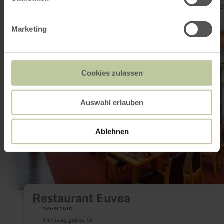
handslag van 2 bekende Bitburgse paardenhandelaren (Klaus
Schilling & Fritz Jäschkes) ter herinnering aan vroegere tijden
de paarden- en veemarkten nog tot het dagelijkse leven beho
Marketing
meer
informatie
over:
Restaurant
Euvea
Cookies zulassen
Auswahl erlauben
Ablehnen
Restaurant Euvea
Neuerburg
Vandaag geopend