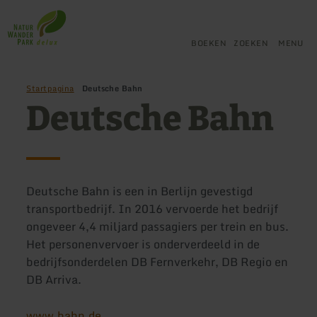
Terug
Ga naar de hoofdinhoud
Ga naar de zoekfunctie
Ga naar de hoofdnavigatie
Ga naar de voettekst
naar
de
BOEKEN
ZOEKEN
MENU
startpagina
Startpagina
Deutsche Bahn
Deutsche Bahn
Deutsche Bahn is een in Berlijn gevestigd
transportbedrijf. In 2016 vervoerde het bedrijf
ongeveer 4,4 miljard passagiers per trein en bus.
Het personenvervoer is onderverdeeld in de
bedrijfsonderdelen DB Fernverkehr, DB Regio en
DB Arriva.
www.bahn.de