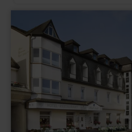
meer
informatie
over:
Restaurant
Hotel
Koch
-
Schilt