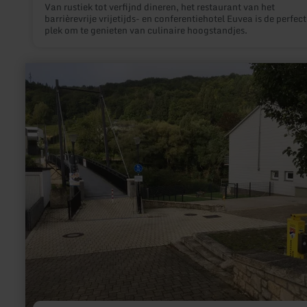
Van rustiek tot verfijnd dineren, het restaurant van het
barrièrevrije vrijetijds- en conferentiehotel Euvea is de perfect
plek om te genieten van culinaire hoogstandjes.
meer
informatie
over:
Rad-
Reparaturstation
Metzdorf