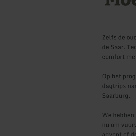
Zelfs de ou
de Saar. Te
comfort me
Op het prog
dagtrips na
Saarburg.
We hebben 
nu om vuurw
advent of d