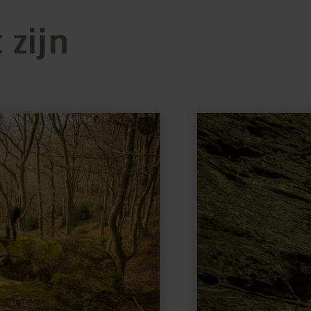
 zijn
meer
informatie
over:
Teufelsloch
(Duivelsgat)
bij
Bollendorf