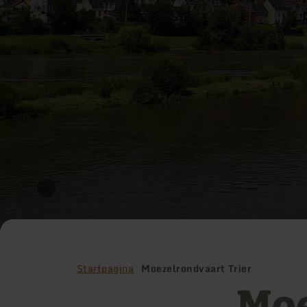
Startpagina
Moezelrondvaart Trier
Moe