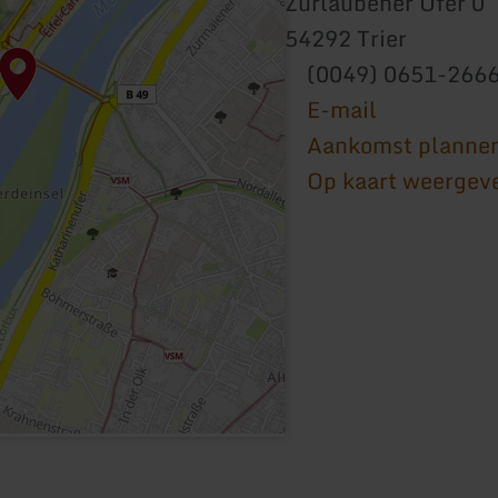
Zurlaubener Ufer 0
54292 Trier
(0049) 0651-266
E-mail
Aankomst planne
Op kaart weergev