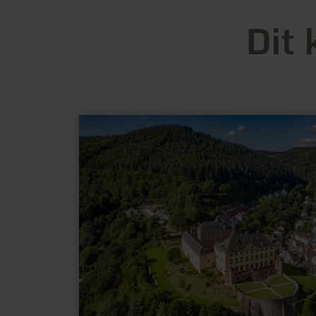
Dit 
meer
informatie
over:
Schloss
Malberg
&amp;
Gärten