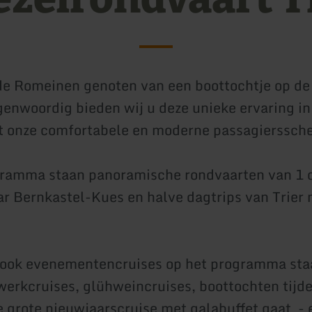
de Romeinen genoten van een boottochtje op de
genwoordig bieden wij u deze unieke ervaring in
t onze comfortabele en moderne passagierssch
ramma staan panoramische rondvaarten van 1 o
ar Bernkastel-Kues en halve dagtrips van Trier 
ook evenementencruises op het programma staa
erkcruises, glühweincruises, boottochten tijd
e grote nieuwjaarscruise met galabuffet gaat - e