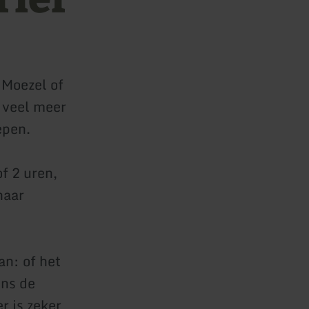
 Moezel of
 veel meer
epen.
f 2 uren,
naar
n: of het
ens de
r is zeker