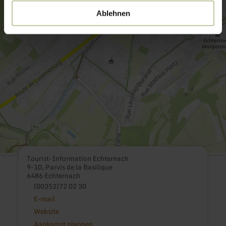
Ablehnen
Tourist-Information Echternach
9-10, Parvis de la Basilique
6486 Echternach
(00352)72 02 30
E-mail
Website
Aankomst plannen