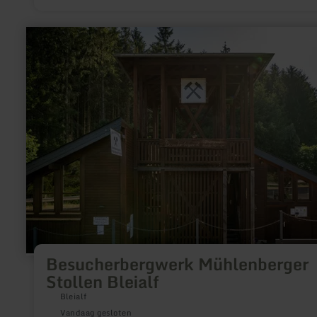
school voor gehandicapten.
meer
informatie
over:
Besucherbergwerk
Mühlenberger
Stollen
Bleialf
Besucherbergwerk Mühlenberger
Stollen Bleialf
Bleialf
Vandaag gesloten