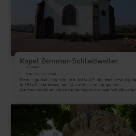
Kapel Zemmer-Schleidweiler
Zemmer
Vandaag geopend
De neo-gotische kapel in de buurt van Schleidweiler werd ge
in 1894 Een kruisweg met 14 stations van aangepaste
zandstenenpilaren leidt naar het kapel, dat over Schleidweiler
trond. Beginnend in het kerngebied Schleidweiler begeleidt de
bezoeker 14 staties van kruispadstations. Aan het kapel
aangekomen, bevind de bezoeker zich op de kam met een prac
meer
uitzicht over de "Fidei" - van de Bitburger Land tot Meulenwal
informatie
weer.
over:
Kasteel
en
hermencomplex