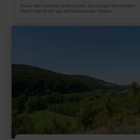
Ervaar een avontuur ondergronds. De reis naar het verleden
begint met de reis van de Mühlenberger Stollen.
meer
informatie
over:
Hopfenanbau
im
Prümtal