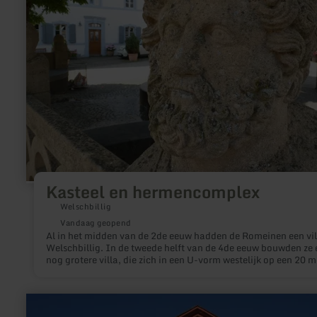
Kasteel en hermencomplex
Welschbillig
Vandaag geopend
Al in het midden van de 2de eeuw hadden de Romeinen een vil
Welschbillig. In de tweede helft van de 4de eeuw bouwden ze 
nog grotere villa, die zich in een U-vorm westelijk op een 20 m
x 60 meter grote vijver aansloot, die werd omringd door 112 s
beelden.
meer
informatie