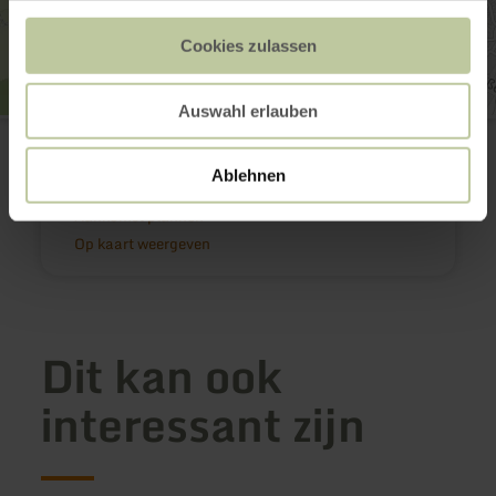
Cookies zulassen
Auswahl erlauben
Pferdemarkt
Petersstraße
54634 Bitburg
Ablehnen
Website
Aankomst plannen
Op kaart weergeven
Dit kan ook
interessant zijn