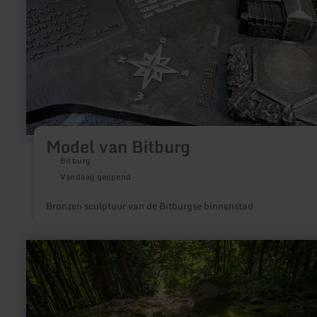
Model van Bitburg
Bitburg
Vandaag geopend
Bronzen sculptuur van de Bitburgse binnenstad
meer
informatie
over:
Steinkistengrab
bei
Schankweiler