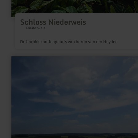
Schloss Niederweis
Niederweis
De barokke buitenplaats van baron van der Heyden
meer
informatie
over:
Eifel-
Blicke:
Am
„Wanderparkplatz
Nr.
23“
(563
m)
bei
Oberlauch