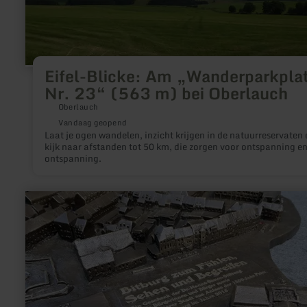
Eifel-Blicke: Am „Wanderparkpla
Nr. 23“ (563 m) bei Oberlauch
Oberlauch
Vandaag geopend
Laat je ogen wandelen, inzicht krijgen in de natuurreservaten 
kijk naar afstanden tot 50 km, die zorgen voor ontspanning e
ontspanning.
meer
informatie
over:
Model
van
Bitburg