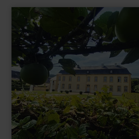
meer
informatie
over:
Schloss
Niederweis