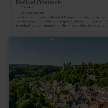
Freibad Oberweis
Oberweis
Vandaag geopend
Een hoogtepunt van de Prümtal Camping is het eigen recreat
van de camping - de toegang is gratis voor campinggasten! H
zwembad is vooral populair bij de jonge gasten. De waterglij
de waterpaddenstoel, de waterfontein en de vele
speelmogelijkheden maken het nooit saai.
meer
informatie
over:
Wohnmobilstellplatz
Schönecken