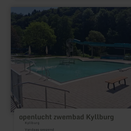
RUIMTELIJKE CENTRUM VAN HET DORP.
meer
informatie
over:
openlucht
zwembad
Kyllburg
openlucht zwembad Kyllburg
Kyllburg
Vandaag geopend