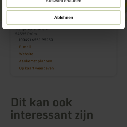
Auswahl erlauben
Ablehnen
Eifel-Kino-Center
Tiergartenstraße 41
54595 Prüm
(0049) 6551 95250
E-mail
Website
Aankomst plannen
Op kaart weergeven
Dit kan ook
interessant zijn