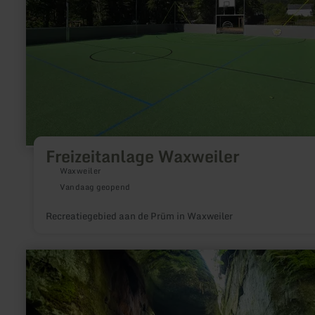
Freizeitanlage Waxweiler
Waxweiler
Vandaag geopend
Recreatiegebied aan de Prüm in Waxweiler
meer
informatie
over:
Felsenweg
6
-