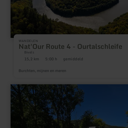
WANDELEN
Nat'Our Route 4 - Ourtalschleife
Bivels
15,2 km
5:00 h
gemiddeld
Afstand:
Duur:
Moeilijkheidsgraad:
Burchten, mijnen en meren
meer
informatie
over:
Freizeitanlage
Waxweiler