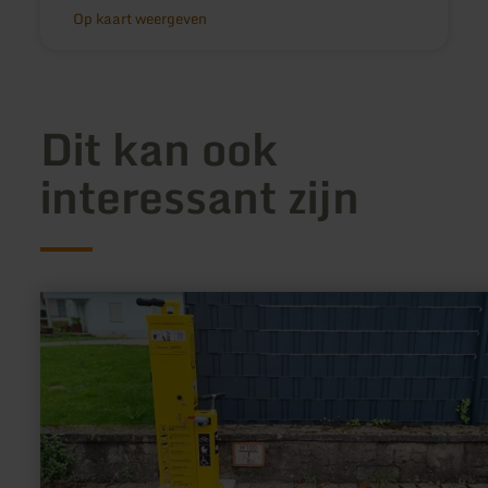
Op kaart weergeven
Dit kan ook
interessant zijn
meer
informatie
over:
Rad-
Reparaturstation
Ralingen