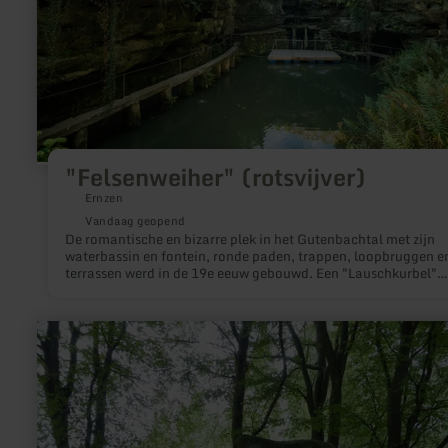
"Felsenweiher" (rotsvijver)
Ernzen
Vandaag geopend
De romantische en bizarre plek in het Gutenbachtal met zijn
waterbassin en fontein, ronde paden, trappen, loopbruggen e
terrassen werd in de 19e eeuw gebouwd. Een "Lauschkurbel"
("audioslinger") geeft informatie over de geschiedenis en
bijzonderheden van de Felsenweiher.
meer
informatie
over:
Druidenstein