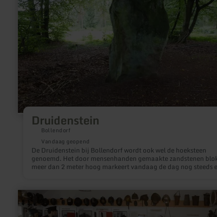
Druidenstein
Bollendorf
Vandaag geopend
De Druidenstein bij Bollendorf wordt ook wel de hoeksteen
genoemd. Het door mensenhanden gemaakte zandstenen blo
meer dan 2 meter hoog markeert vandaag de dag nog steeds 
districtgrens.
meer
informatie
over:
Museum