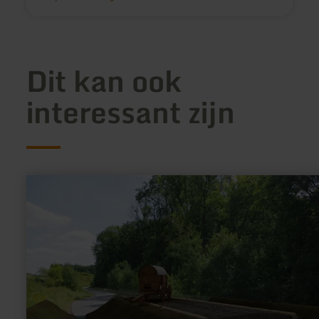
Dit kan ook
interessant zijn
meer
informatie
over:
ARGO
Romeinse
weg
Meckel-
Meilbrück