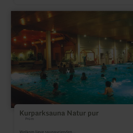
meer
informatie
over:
Kurparksauna
Natur
pur
Kurparksauna Natur pur
Prüm
Welkom lieve saunavrienden...