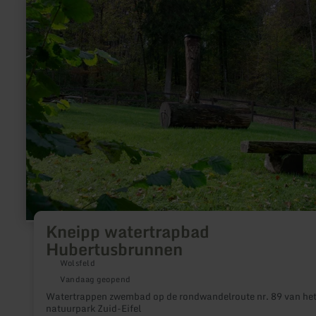
meer
informatie
over:
Kneipp
watertrapbad
Hubertusbrunnen
Kneipp watertrapbad
Hubertusbrunnen
Wolsfeld
Vandaag geopend
Watertrappen zwembad op de rondwandelroute nr. 89 van he
natuurpark Zuid-Eifel