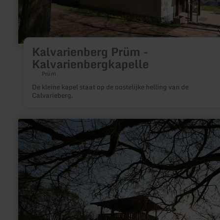
Kalvarienberg Prüm -
Kalvarienbergkapelle
Prüm
De kleine kapel staat op de oostelijke helling van de
Calvarieberg.
meer
informatie
over:
Castellberg
bei
Wallendorf