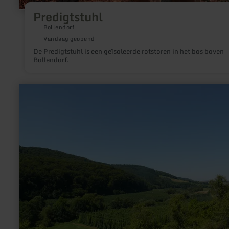
Predigtstuhl
Bollendorf
Vandaag geopend
De Predigtstuhl is een geïsoleerde rotstoren in het bos boven
Bollendorf.
meer
informatie
over:
Hopfenanbau
im
Prümtal