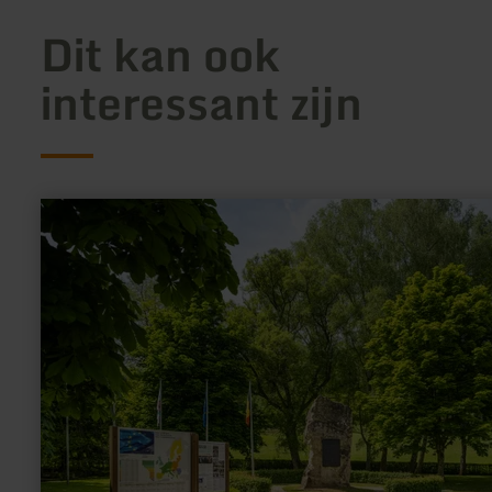
Dit kan ook
interessant zijn
meer
informatie
over:
Europa
Monument
op
het
drielandenpunt