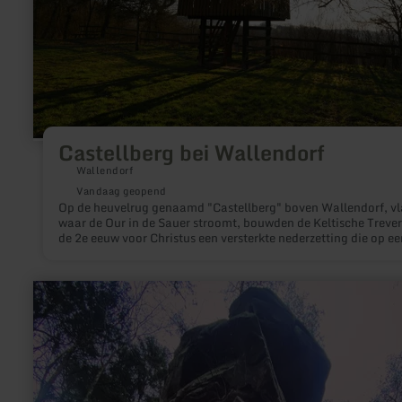
Castellberg bei Wallendorf
Wallendorf
Vandaag geopend
Op de heuvelrug genaamd "Castellberg" boven Wallendorf, vl
waar de Our in de Sauer stroomt, bouwden de Keltische Treveri
de 2e eeuw voor Christus een versterkte nederzetting die op ee
stad leek. Vandaag de dag is er bijna niets meer van te zien.
meer
informatie
over:
Predigtstuhl