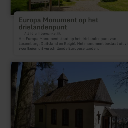
Europa Monument op het
drielandenpunt
Altijd vrij toegankelijk
Het Europa Monument staat op het drielandenpunt van
Luxemburg, Duitsland en België. Het monument bestaat uit vi
zwerfkeien uit verschillende Europese landen.
meer
informatie
over:
Kalvarienberg
Prüm
-
Kalvarienbergkapelle