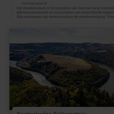
Vandaag geopend
Het streekmuseum in de dorpskern van Zemmer bergt interess
gebruiksvoorwerpen en curiositeiten van verschillende tijdper
Alle voorwerpen zijn moeizame door de streekvereniging "Fide
verzameld en geven de bezoeker inzicht in "de goede oude tijd
meer
informatie
over:
Kasteelruïne
Falkenstein