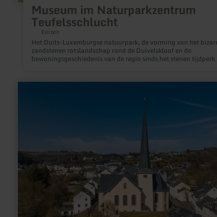
Museum im Naturparkzentrum
Teufelsschlucht
Ernzen
Het Duits-Luxemburgse natuurpark, de vorming van het bizar
zandstenen rotslandschap rond de Duivelskloof en de
bewoningsgeschiedenis van de regio sinds het stenen tijdperk 
de thema's van het kleine museum in het natuurparkcentrum. Tip:
Het museum is een halte van de drietalige audiotour
Teufelsschlucht, die je met de "Lauschtour App" gratis op je
meer
smartphone kunt downloaden.
informatie
over:
Pfarrkirche
St.Johannes
der
Täufer