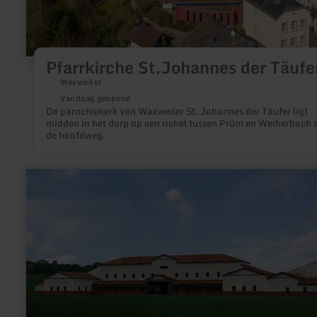
Pfarrkirche St.Johannes der Täufe
Waxweiler
Vandaag geopend
De parochiekerk van Waxweiler St. Johannes der Täufer ligt
midden in het dorp op een richel tussen Prüm en Weiherbach 
de hoofdweg.
meer
informatie
over:
ARGO
-
Romeinse
villa
Oberweis