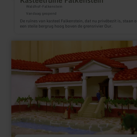
Kasteelruïne Falkenstein
Waldhof-Falkenstein
Vandaag geopend
De ruïnes van kasteel Falkenstein, dat nu privébezit is, staan 
een steile bergrug hoog boven de grensrivier Our.
meer
informatie
over:
Museum
im
Naturparkzentrum
Teufelsschlucht