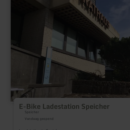
informatie
over:
E-
Bike
Ladestation
Speicher
E-Bike Ladestation Speicher
Speicher
Vandaag geopend