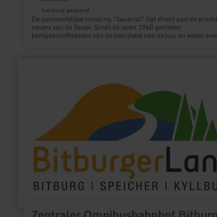
Vandaag geopend
De gemeentelijke camping "Sauertal" ligt direct aan de prach
oevers van de Sauer. Sinds de jaren 1960 genieten
kampeerliefhebbers van de nabijheid van natuur en water ove
lengte van ongeveer 600 meter.
meer
informatie
over:
Zentraler
Omnibusbahnhof
Bitburg
Zentraler Omnibusbahnhof Bitbur