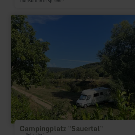
Laadstation in Speicher
meer
informatie
over:
Campingplatz
"Sauertal"
Campingplatz "Sauertal"
Bollendorf