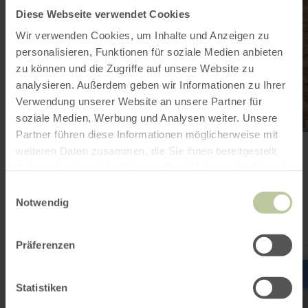
Diese Webseite verwendet Cookies
Wir verwenden Cookies, um Inhalte und Anzeigen zu
personalisieren, Funktionen für soziale Medien anbieten
zu können und die Zugriffe auf unsere Website zu
analysieren. Außerdem geben wir Informationen zu Ihrer
Verwendung unserer Website an unsere Partner für
soziale Medien, Werbung und Analysen weiter. Unsere
Partner führen diese Informationen möglicherweise mit
E-Bike Ladestation Euvea Hotel
weiteren Daten zusammen, die Sie ihnen bereitgestellt
Neuerburg
haben oder die sie im Rahmen Ihrer Nutzung der Dienste
Neuerburg
gesammelt haben.
Einwilligungsauswahl
Vandaag geopend
Notwendig
Het oplaadstation bevindt zich achter Hotel Euvea (Am
Notarsberg), direct aan het Enz-fietspad.
Präferenzen
meer
informatie
over:
Statistiken
Tourist-