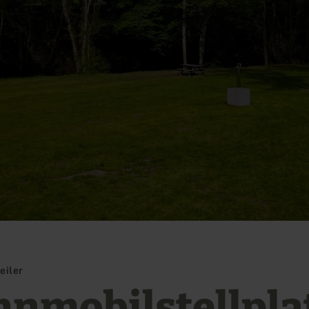
eiler
nmobilstellpla