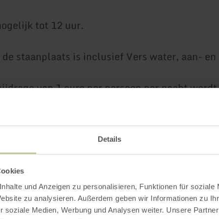
ogelijk tot 12 uur.
 de staanplaats is inclusief Vers water, aan- en
ijdrage van 1 euro per persoon per nacht wordt
 afgedragen aan de gemeente. Jongeren onder d
eld.
Details
e gasten kunnen natuurlijk ook gebruik maken 
Hiervoor wordt een vast bedrag van €5 in rekeni
Cookies
nhalte und Anzeigen zu personalisieren, Funktionen für soziale
Website zu analysieren. Außerdem geben wir Informationen zu I
r soziale Medien, Werbung und Analysen weiter. Unsere Partner