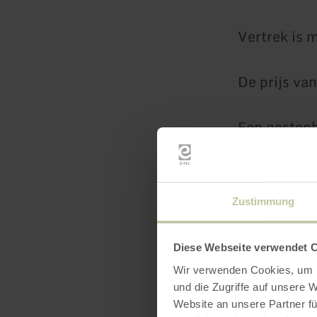
Vertrek is m
De prijs van
Een gastenb
gebracht en
zijn vrijgest
Zustimmung
Doorreizend
en afvoer. 
Diese Webseite verwendet 
Wir verwenden Cookies, um I
und die Zugriffe auf unsere 
Website an unsere Partner fü