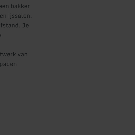
 een bakker
n ijssalon,
fstand. Je
e
etwerk van
lpaden