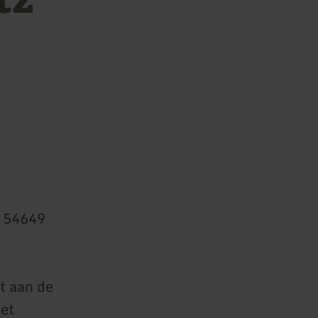
, 54649
t aan de
Het