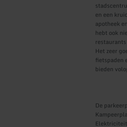
stadscentru
en een krui
apotheek en
hebt ook ni
restaurants
Het zeer go
fietspaden 
bieden volo
De parkeerp
Kampeerplaa
Elektricitei