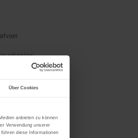
 afvoer
 in rekening
e 18 jaar
Über Cookies
van de aan-
ng gebracht.
 Medien anbieten zu können
hrer Verwendung unserer
 führen diese Informationen