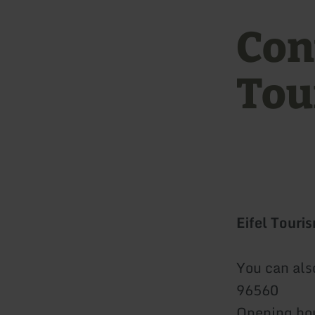
Cont
Tou
Eifel Touri
You can als
96560
Opening ho