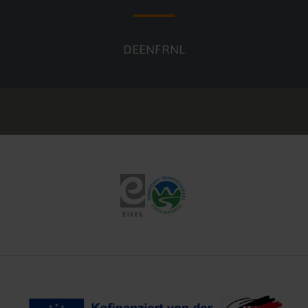
DE
EN
FR
NL
Eifel Tourismus
Deutsches Wandersiegel
Ko-Finanziert von der EU
Landeswappen Rhei