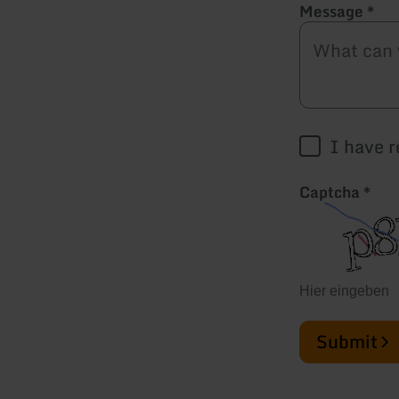
Message
*
I have 
Captcha
*
Submit