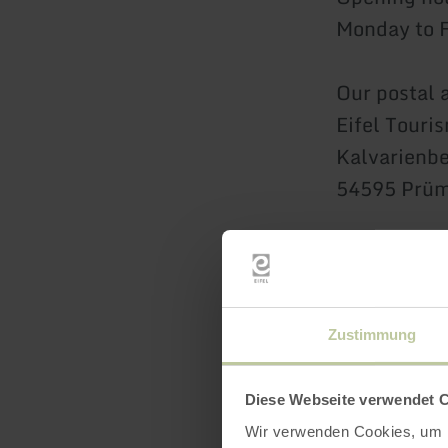
Monday to F
Our postal 
Eifel Tour
Kalvarienbe
54595 Prü
Your 
Zustimmung
*Required fi
Diese Webseite verwendet 
Wir verwenden Cookies, um I
Title