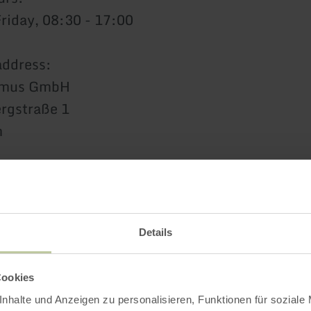
riday, 08:30 - 17:00
address:
ismus GmbH
rgstraße 1
m
contact details
Details
elds, please fill in
Cookies
nhalte und Anzeigen zu personalisieren, Funktionen für soziale