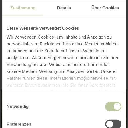
Hiking distance: approx. 6 km
Zustimmung
Details
Über Cookies
Hiking guide: Josef Hartmann
Diese Webseite verwendet Cookies
More information: www.eifelverein-speicher.de
Wir verwenden Cookies, um Inhalte und Anzeigen zu
personalisieren, Funktionen für soziale Medien anbieten
zu können und die Zugriffe auf unsere Website zu
Impressions
analysieren. Außerdem geben wir Informationen zu Ihrer
Verwendung unserer Website an unsere Partner für
soziale Medien, Werbung und Analysen weiter. Unsere
Partner führen diese Informationen möglicherweise mit
weiteren Daten zusammen, die Sie ihnen bereitgestellt
haben oder die sie im Rahmen Ihrer Nutzung der Dienste
gesammelt haben.
Einwilligungsauswahl
Notwendig
Präferenzen