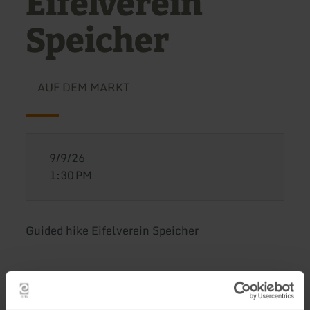
Eifelverein
Speicher
AUF DEM MARKT
9/9/26
1:30 PM
Guided hike Eifelverein Speicher
Hike in the Herforster Forest,