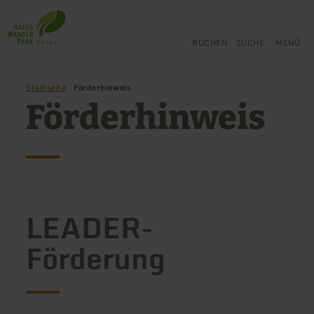
Zurück
Zum Hauptinhalt springen
Zur Suche springen
Zur Hauptnavigation springe
Zum Footer springen
zur
Startseite
BUCHEN
SUCHE
MENÜ
Startseite
Förderhinweis
Förderhinweis
LEADER-
Förderung