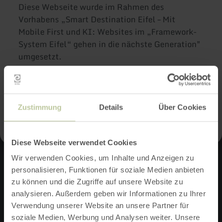
Diese Webseite wurde im Rahmen des
Vorhabens „Smart Destination Eifel – Mit
Mobile First und KI: Websites im „Framework-
System Eifel“ gehen in die nächste Generation"
umgesetzt.
Das Vorhaben wird durch den GAP-Strategieplan
in
Rheinland-Pfalz
in der EU-Förderperiode
2023-2027 (LEADER) gefördert und von der
Europäischen Union
kofinanziert.
Zustimmung
Details
Über Cookies
Diese Webseite verwendet Cookies
Wir verwenden Cookies, um Inhalte und Anzeigen zu
Kontakt
personalisieren, Funktionen für soziale Medien anbieten
zu können und die Zugriffe auf unsere Website zu
analysieren. Außerdem geben wir Informationen zu Ihrer
Du erreichst die Eifel Tourismus GmbH Montag bis Freitag:
Verwendung unserer Website an unsere Partner für
08:30 - 17:00 Uhr
soziale Medien, Werbung und Analysen weiter. Unsere