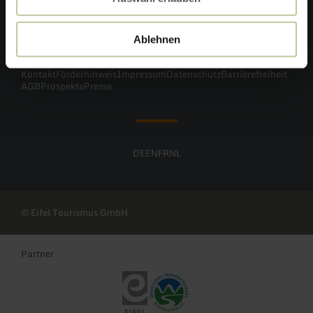
Ablehnen
Kontakt
Förderhinweis
Impressum
Datenschutz
Barrierefreiheit
AGB
Prospekte
Presse
DE
EN
FR
NL
© Eifel Tourismus GmbH
Partner
Eifel Tourismus
Deutsches Wandersiegel