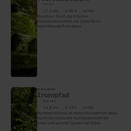
6
Ernzen
-
17,4 km
4:30 h
mittel
Distanz:
Dauer:
Anforderung:
Teufelsschlucht
Rundtour durch die bizarren
Felsenlandschaften der Südeifel im
NaturWanderPark delux
mehr
WANDERN
Irsenpfad
erfahren
zu:
Dahnen
Irsenpfad
11,8 km
2:43 h
mittel
Distanz:
Dauer:
Anforderung:
Rundwanderung im NaturWanderPark delux
durch die idyllische Auenlandschaft der
Irsen und auf den Spuren der Biber.