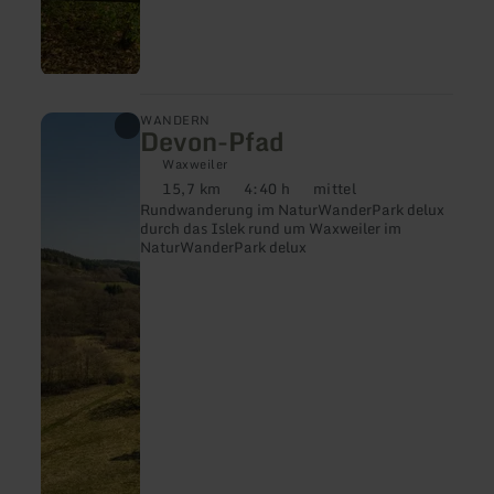
mehr
WANDERN
Devon-Pfad
erfahren
zu:
Waxweiler
Devon-
15,7 km
4:40 h
mittel
Pfad
Distanz:
Dauer:
Anforderung:
Rundwanderung im NaturWanderPark delux
durch das Islek rund um Waxweiler im
NaturWanderPark delux