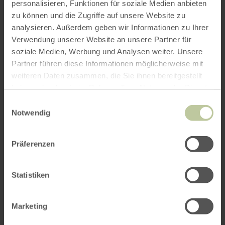
personalisieren, Funktionen für soziale Medien anbieten
zu können und die Zugriffe auf unsere Website zu
analysieren. Außerdem geben wir Informationen zu Ihrer
Verwendung unserer Website an unsere Partner für
soziale Medien, Werbung und Analysen weiter. Unsere
Partner führen diese Informationen möglicherweise mit
weiteren Daten zusammen, die Sie ihnen bereitgestellt
haben oder die sie im Rahmen Ihrer Nutzung der Dienste
gesammelt haben.
Einwilligungsauswahl
Notwendig
mehr
WANDERN
Felsenweg 3 -
erfahren
zu:
Ferschweiler - Berdorf
Felsenweg
Präferenzen
3
Bollendorf
-
24,7 km
6:30 h
schwer
Distanz:
Dauer:
Anforderung:
Ferschweiler
Ferschweiler - Berdorf
-
Statistiken
Berdorf
Marketing