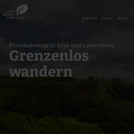
Zurück
Zum Hauptinhalt springen
Zur Suche springen
Zur Hauptnavigation springe
Zum Footer springen
zur
Startseite
BUCHEN
SUCHE
MENÜ
Premiumwege in Eifel und Luxemburg
Grenzenlos
wandern