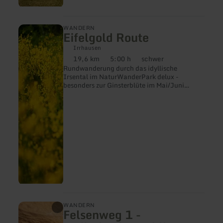
mehr
WANDERN
Eifelgold Route
erfahren
zu:
Irrhausen
Eifelgold
19,6 km
5:00 h
schwer
Route
Distanz:
Dauer:
Anforderung:
Rundwanderung durch das idyllische
Irsental im NaturWanderPark delux -
besonders zur Ginsterblüte im Mai/Juni
beeindruckend
mehr
WANDERN
Felsenweg 1 -
erfahren
zu: