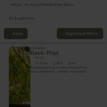
“delux” im NaturWanderPark delux.
24 Ergebnisse
Karte
Ergebnisse filtern
mehr
WANDERN
Bach-Pfad
erfahren
zu:
Bleialf
Bach-
14,0 km
3:30 h
leicht
Pfad
Distanz:
Dauer:
Anforderung:
Rundwanderung im NaturWanderPark
delux (Halenfeld - Bleialf - Halenfeld)