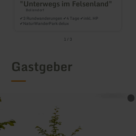
"Unterwegs im Felsenland"
Bollendorf
G
✔3 Rundwanderungen ✔4 Tage ✔inkl. HP
✔NaturWanderPark delux
1
/
3
Gastgeber