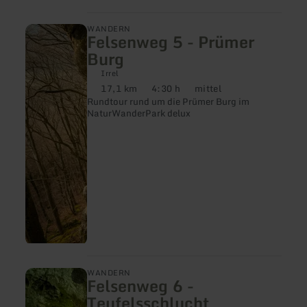
mehr
WANDERN
Felsenweg 5 - Prümer
erfahren
zu:
Burg
Felsenweg
5
Irrel
-
17,1 km
4:30 h
mittel
Distanz:
Dauer:
Anforderung:
Prümer
Rundtour rund um die Prümer Burg im
Burg
NaturWanderPark delux
mehr
WANDERN
Felsenweg 6 -
erfahren
zu:
Teufelsschlucht
Felsenweg